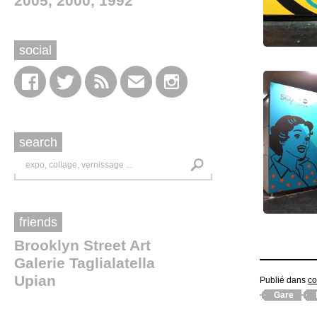
2005
2000
1992
social
search
friends
Brooklyn Street Art
Galerie Taglialatella
Upian
Publié dans
co
Gare